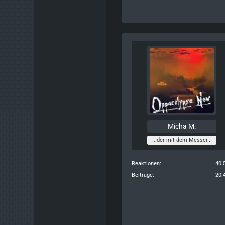
Micha M.
...der mit dem Messer...
Reaktionen
40.
Beiträge
20.