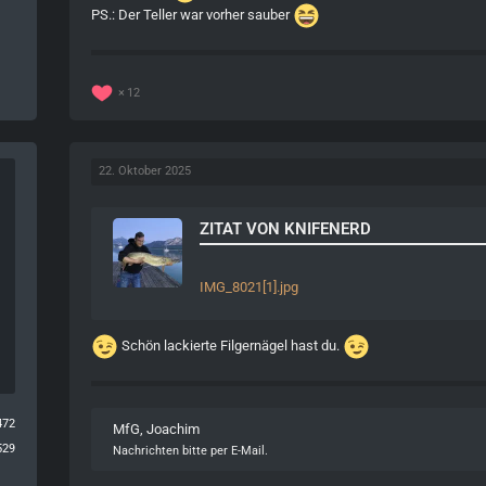
PS.: Der Teller war vorher sauber
12
22. Oktober 2025
ZITAT VON KNIFENERD
IMG_8021[1].jpg
Schön lackierte Filgernägel hast du.
472
MfG, Joachim
529
Nachrichten bitte per E-Mail.