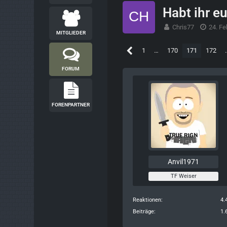
Habt ihr e
Chris77
24. Fe
MITGLIEDER
1
…
170
171
172
FORUM
FORENPARTNER
Anvil1971
TF Weiser
Reaktionen
4.
Beiträge
1.