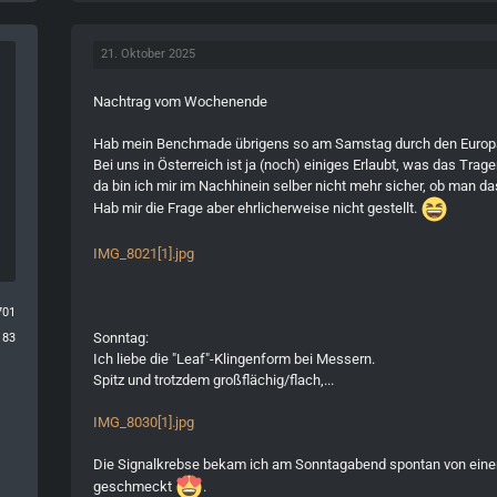
21. Oktober 2025
Nachtrag vom Wochenende
Hab mein Benchmade übrigens so am Samstag durch den Europar
Bei uns in Österreich ist ja (noch) einiges Erlaubt, was das Trag
da bin ich mir im Nachhinein selber nicht mehr sicher, ob man da
Hab mir die Frage aber ehrlicherweise nicht gestellt.
IMG_8021[1].jpg
701
Sonntag:
183
Ich liebe die "Leaf"-Klingenform bei Messern.
Spitz und trotzdem großflächig/flach,...
IMG_8030[1].jpg
Die Signalkrebse bekam ich am Sonntagabend spontan von einem
geschmeckt
.