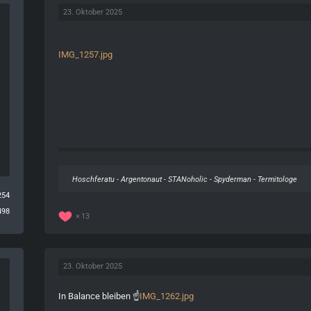
23. Oktober 2025
IMG_1257.jpg
Hoschferatu - Argentonaut - STANoholic - Spyderman - Termitologe
254
498
13
23. Oktober 2025
In Balance bleiben ☝️
IMG_1262.jpg