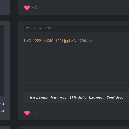
10
22. Oktober 2025
IMG_1222.jpg
IMG_1221.jpg
IMG_1226.jpg
Hoschferatu - Argentonaut - STANoholic - Spyderman - Termitologe
254
498
14