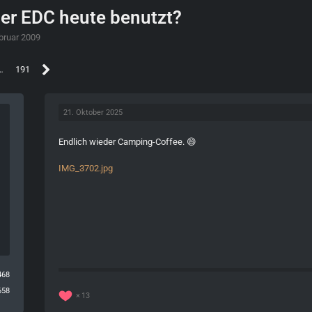
uer EDC heute benutzt?
bruar 2009
…
191
21. Oktober 2025
Endlich wieder Camping-Coffee. 😄
IMG_3702.jpg
468
658
13