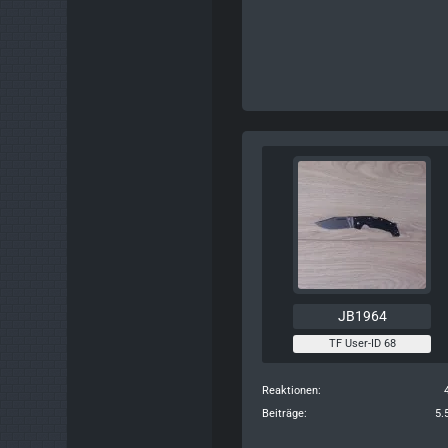
JB1964
TF User-ID 68
Reaktionen
Beiträge
5.