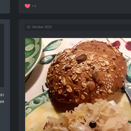
3
22. Oktober 2025
551
409