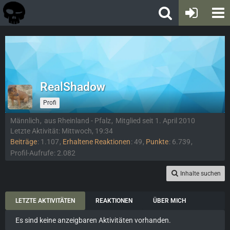
RealShadow
Profi
Männlich
aus Rheinland - Pfalz
Mitglied seit 1. April 2010
Letzte Aktivität:
Mittwoch, 19:34
Beiträge
1.107
Erhaltene Reaktionen
49
Punkte
6.739
Profil-Aufrufe
2.082
Inhalte suchen
LETZTE AKTIVITÄTEN
REAKTIONEN
ÜBER MICH
Es sind keine anzeigbaren Aktivitäten vorhanden.