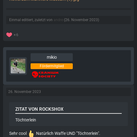
Einmal editiert, zuletzt von
andre
(
26. November 2023
)
6
mikio
Fördermitglied
26. November 2023
ZITAT VON ROCKSHOX
Töchterlein
Sehr cool
Natürlich Waffe UND "Töchterlein".