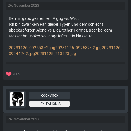
26. November 2023
Bei mir gabs gestern ein Vigtig vs. Wild.
Ich bin zwar kein Fan dieser Typen und dem schlecht
abgekupferten Alone-vs-BigBrother-Format, aber bei dem
Messer hat Böker voll abgeliefert. Ein klasse Teil.
20231126_092553~2.jpg
20231126_092632~2.jpg
20231126_
092442~2.jpg
20231125_213623.jpg
15
RockShox
LEX TALIONIS
26. November 2023