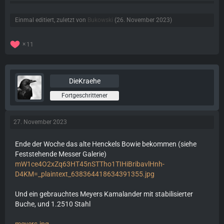
Einmal editiert, zuletzt von
Bukowski
(
26. November 2023
)
11
DieKraehe
Fortgeschrittener
27. November 2023
Ende der Woche das alte Henckels Bowie bekommen (siehe
Feststehende Messer Galerie)
mW1ce4O2xZq63HT45nSTTho1TIHiBribavlHnh-
D4KM=_plaintext_638364418634391355.jpg
Und ein gebrauchtes Meyers Kamalander mit stabilisierter
Buche, und 1.2510 Stahl
meyers.jpg