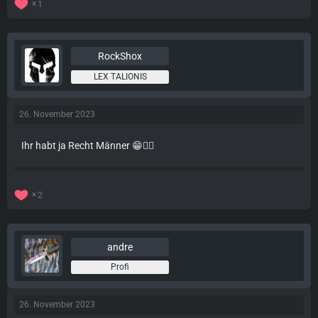
1
RockShox
LEX TALIONIS
26. November 2023
Ihr habt ja Recht Männer 😁👍🏻
2
andre
Profi
26. November 2023