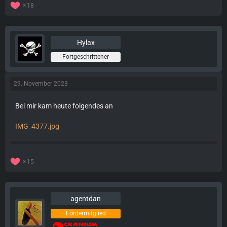
18
Hylax
Fortgeschrittener
29. November 2023
Bei mir kam heute folgendes an
IMG_4377.jpg
15
agentdan
Fördermitglied