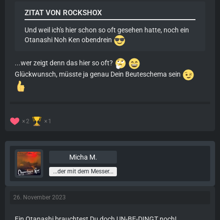
ZITAT VON ROCKSHOX
Und weil ich's hier schon so oft gesehen hatte, noch ein
Otanashi Noh Ken obendrein
...wer zeigt denn das hier so oft?
Glückwunsch, müsste ja genau Dein Beuteschema sein
2
1
Micha M.
...der mit dem Messer...
26. November 2023
Ein Otanashi brauchtest Du doch UN-BE-DINGT noch!