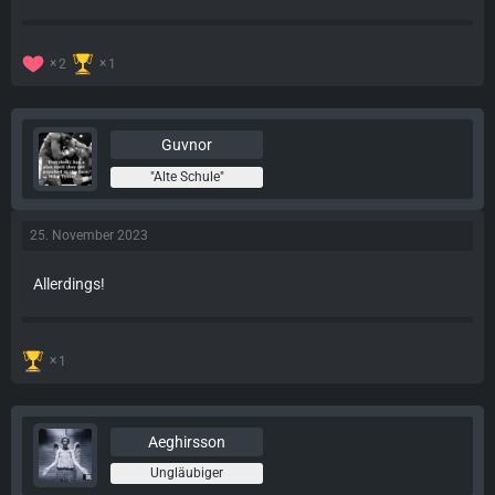
2
1
Guvnor
"Alte Schule"
25. November 2023
Allerdings!
1
Aeghirsson
Ungläubiger