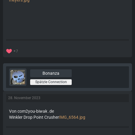
7
Bonanza
Spätzle Connection
28. November 2023
Von com2you-biwak .de
Winkler Drop Point Crusher
IMG_6564.jpg