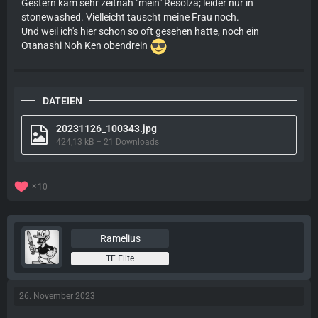
Gestern kam sehr zeitnah "mein" Resolza; leider nur in
stonewashed. Vielleicht tauscht meine Frau noch.
Und weil ich's hier schon so oft gesehen hatte, noch ein
Otanashi Noh Ken obendrein
DATEIEN
20231126_100343.jpg
424,13 kB – 21 Downloads
10
Ramelius
TF Elite
26. November 2023