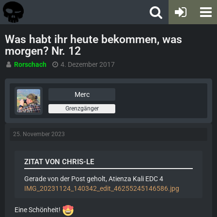
Was habt ihr heute bekommen, was
morgen? Nr. 12
Rorschach
4. Dezember 2017
Merc
Grenzgänger
25. November 2023
ZITAT VON CHRIS-LE
Gerade von der Post geholt, Atienza Kali EDC 4
IMG_20231124_140342_edit_46255245146586.jpg
Eine Schönheit!