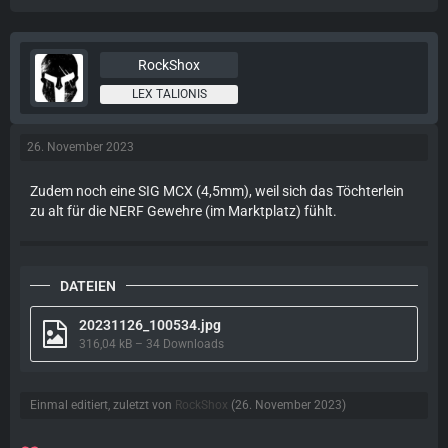
RockShox
LEX TALIONIS
26. November 2023
Zudem noch eine SIG MCX (4,5mm), weil sich das Töchterlein
zu alt für die NERF Gewehre (im Marktplatz) fühlt.
DATEIEN
20231126_100534.jpg
316,04 kB – 34 Downloads
Einmal editiert, zuletzt von
RockShox
(
26. November 2023
)