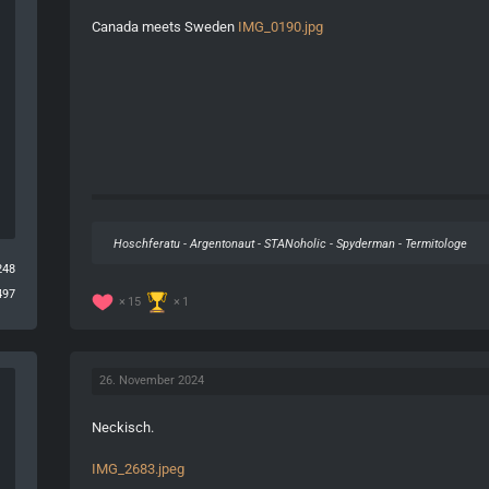
Canada meets Sweden
IMG_0190.jpg
Hoschferatu - Argentonaut - STANoholic - Spyderman - Termitologe
248
497
15
1
26. November 2024
Neckisch.
IMG_2683.jpeg