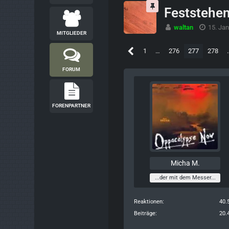
Feststehen
waltan
15. Ja
MITGLIEDER
1
…
276
277
278
FORUM
FORENPARTNER
Micha M.
...der mit dem Messer...
Reaktionen
40.
Beiträge
20.