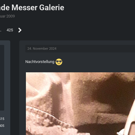
de Messer Galerie
nuar 2009
…
425
24. November 2024
Nachtvorstellung
515
405