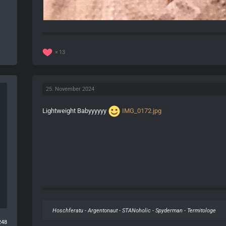
13
25. November 2024
Lightweight Babyyyyyy
IMG_0172.jpg
Hoschferatu - Argentonaut - STANoholic - Spyderman - Termitologe
248