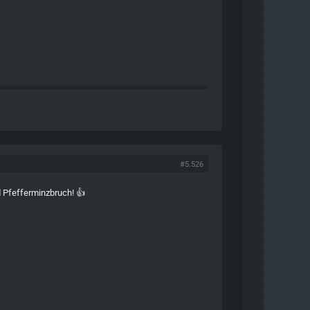
#5.526
Pfefferminzbruch! 👍