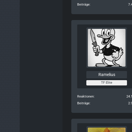
Beiträge
7.
Ramelius
TF Elite
Reaktionen
24.
Beiträge
2.