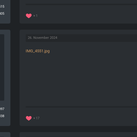
515
405
1
26. November 2024
IMG_4551.jpg
897
338
17