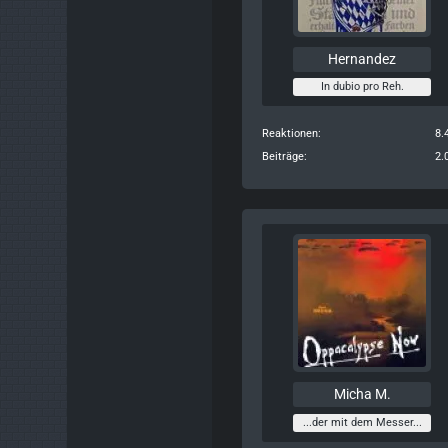
Hernandez
In dubio pro Reh.
Reaktionen
8.
Beiträge
2.
Micha M.
...der mit dem Messer...