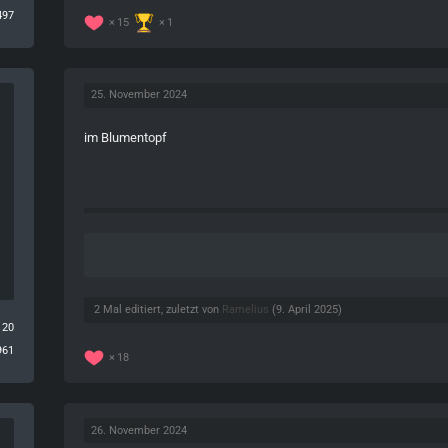
497
15
1
25. November 2024
im Blumentopf
2 Mal editiert, zuletzt von
Ramelius
(
9. April 2025
)
120
961
18
26. November 2024