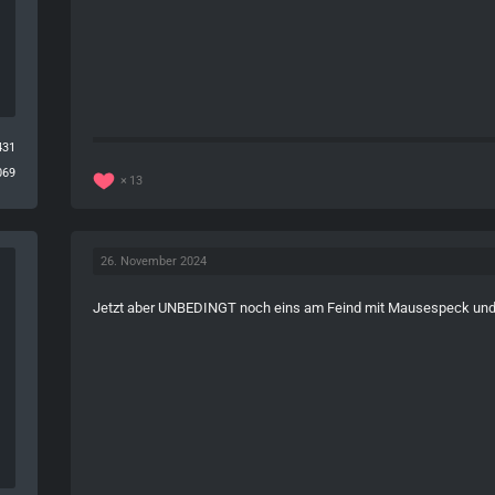
431
069
13
26. November 2024
Jetzt aber UNBEDINGT noch eins am Feind mit Mausespeck und 