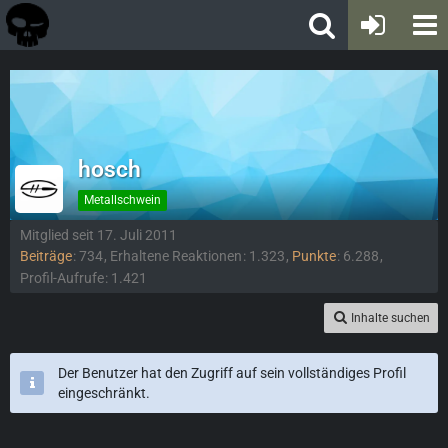
hosch
Metallschwein
Mitglied seit 17. Juli 2011
Beiträge
734
Erhaltene Reaktionen
1.323
Punkte
6.288
Profil-Aufrufe
1.421
Inhalte suchen
Der Benutzer hat den Zugriff auf sein vollständiges Profil
eingeschränkt.