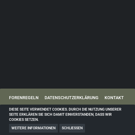
FORENREGELN
DATENSCHUTZERKLÄRUNG
KONTAKT
IMPRESSUM
DIESE SEITE VERWENDET COOKIES. DURCH DIE NUTZUNG UNSERER
SEITE ERKLÄREN SIE SICH DAMIT EINVERSTANDEN, DASS WIR
COOKIES SETZEN.
Community-Software:
WoltLab Suite™
WEITERE INFORMATIONEN
SCHLIESSEN
Community-Design:
Factory
von
SK-Designz.de