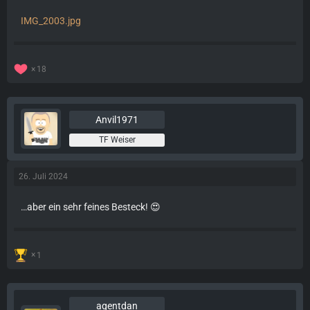
IMG_2003.jpg
18
Anvil1971
TF Weiser
26. Juli 2024
…aber ein
sehr feines Besteck! 😍
1
agentdan