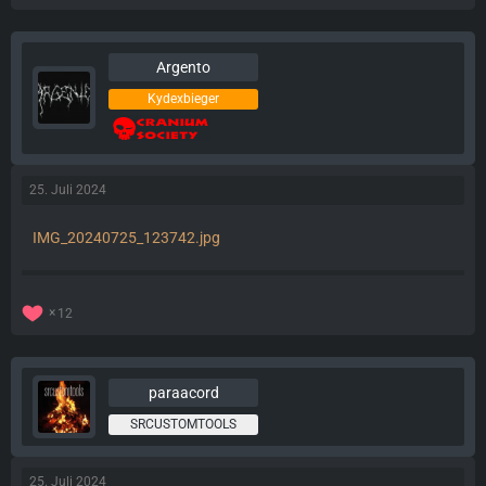
Argento
Kydexbieger
25. Juli 2024
IMG_20240725_123742.jpg
12
paraacord
SRCUSTOMTOOLS
25. Juli 2024