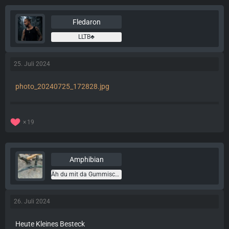
Fledaron
LLTB♣️
25. Juli 2024
photo_20240725_172828.jpg
19
Amphibian
Äh du mit da Gummischuh
26. Juli 2024
Heute Kleines Besteck