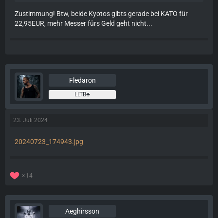
Zustimmung! Btw, beide Kyotos gibts gerade bei KATO für
22,95EUR, mehr Messer fürs Geld geht nicht...
Fledaron
LLTB♣️
23. Juli 2024
20240723_174943.jpg
14
Aeghirsson