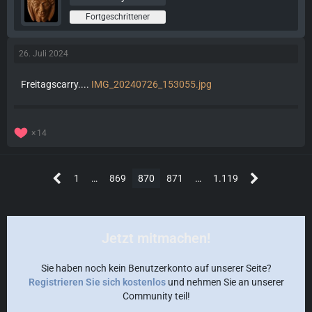
Fortgeschrittener
26. Juli 2024
Freitagscarry....
IMG_20240726_153055.jpg
14
1
…
869
870
871
…
1.119
Jetzt mitmachen!
Sie haben noch kein Benutzerkonto auf unserer Seite?
Registrieren Sie sich kostenlos
und nehmen Sie an unserer
Community teil!