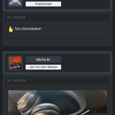
Ungläubiger
23. Juli 2024
fürs Störtebeker!
Micha M.
...der mit dem Messer...
24. Juli 2024