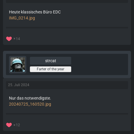
Heute klassisches Büro EDC
IMG_0214.jpg
14
strcat
Farter of the year
25. Juli 2024
Nur das notwendigste.
20240725_160520.jpg
12