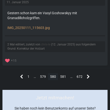
11. Januar 2025
Gestern schon kam ein Vasyl Goshowskyy mit
Granadilloholzgriffen.
IMG_20250111_115603.jpg
2 Mal editiert, zuletzt von
chris-le
(
12. Januar 2025
) aus folgendem
Grund: Korrektur der Holzart
15
1
…
579
580
581
…
672
Jetzt mitmachen!
Sie haben noch kein Benutzerkonto auf unserer Seite?