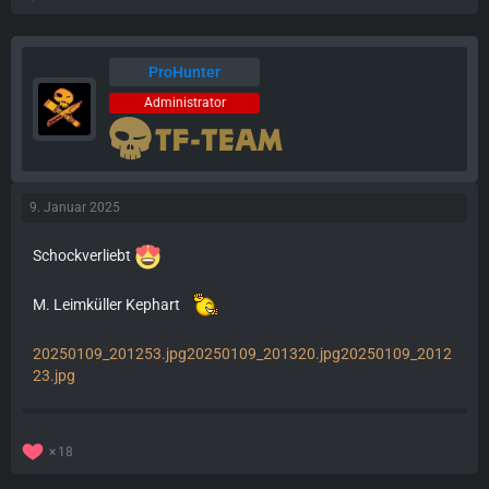
ProHunter
Administrator
9. Januar 2025
Schockverliebt
M. Leimküller Kephart
20250109_201253.jpg
20250109_201320.jpg
20250109_2012
23.jpg
18