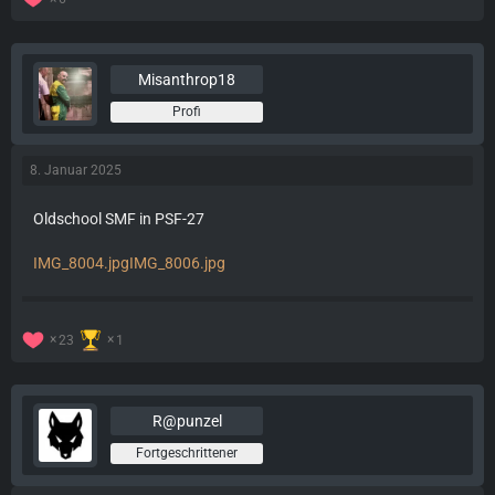
Misanthrop18
Profi
8. Januar 2025
Oldschool SMF in PSF-27
IMG_8004.jpg
IMG_8006.jpg
23
1
R@punzel
Fortgeschrittener