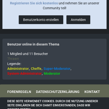
Registrieren Sie sich kostenlos
und nehmen Sie an unserer
Community teil!
Benutzerkonto erstellen
Anmelden
Benutzer online in diesem Thema
1 Mitglied und 11 Besucher
Thrawn
Legende
Administrator
Cheffe
Super-Moderator
System-Administrator
Moderator
FORENREGELN
DATENSCHUTZERKLÄRUNG
KONTAKT
DIESE SEITE VERWENDET COOKIES. DURCH DIE NUTZUNG UNSERER
IMPRESSUM
SEITE ERKLÄREN SIE SICH DAMIT EINVERSTANDEN, DASS WIR