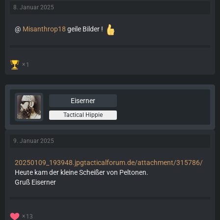
8. Januar 2025
@
Misanthrop18
geile Bilder !
1
Eiserner
Tactical Hippie
9. Januar 2025
20250109_193948.jpg
tacticalforum.de/attachment/315786/
Heute kam der kleine Scheißer von Peltonen.
Gruß Eiserner
13