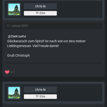
chris-le
TF Elite
11. Januar 2025
DieKraehe
Glückwunsch zum Spitzl! Ist nach wie vor eins meiner
Lieblingsmesser. Viel Freude damit!
Gruß Christoph
1
chris-le
TF Elite