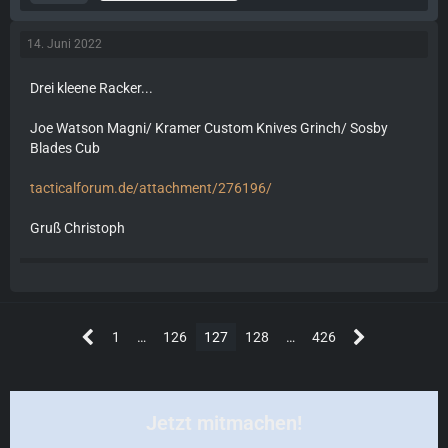
14. Juni 2022
Drei kleene Racker...
Joe Watson Magni/ Kramer Custom Knives Grinch/ Sosby
Blades Cub
tacticalforum.de/attachment/276196/
Gruß Christoph
1
…
126
127
128
…
426
Jetzt mitmachen!