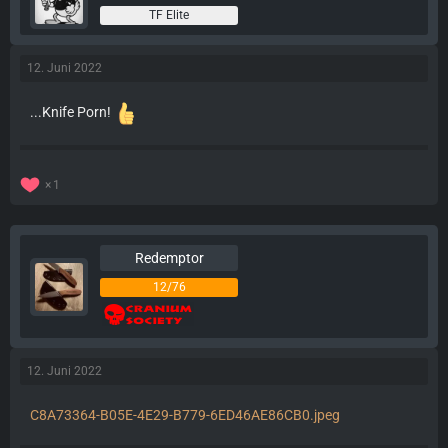
TF Elite
12. Juni 2022
...Knife Porn!
1
Redemptor
12/76
12. Juni 2022
C8A73364-B05E-4E29-B779-6ED46AE86CB0.jpeg