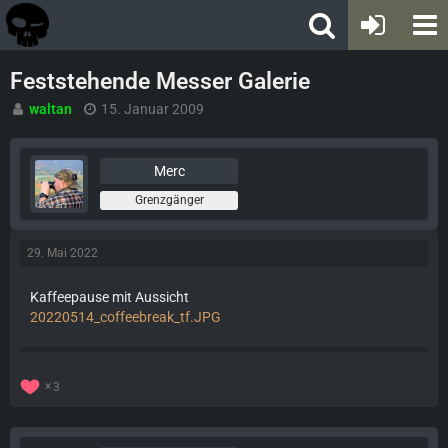
Feststehende Messer Galerie
waltan
15. Januar 2009
Merc
Grenzgänger
29. Mai 2022
Kaffeepause mit Aussicht
20220514_coffeebreak_tf.JPG
3