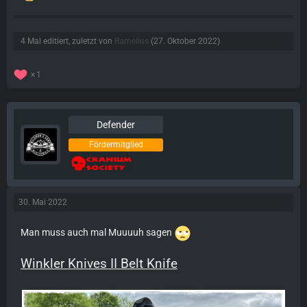
4 Mal editiert, zuletzt von
Ramelius
(
27. Oktober 2022
)
1
Defender
Fördermitglied
30. Mai 2022
Man muss auch mal Muuuuh sagen
Winkler Knives II Belt Knife