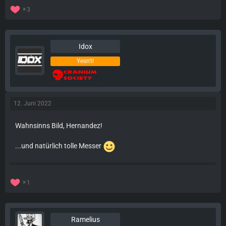
3
Idox
Yesn't!
12. Juni 2022
Wahnsinns Bild, Hernandez!
...und natürlich tolle Messer
1
Ramelius