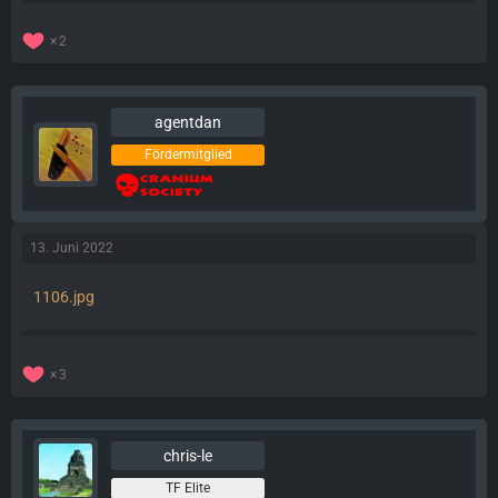
2
agentdan
Fördermitglied
13. Juni 2022
1106.jpg
3
chris-le
TF Elite