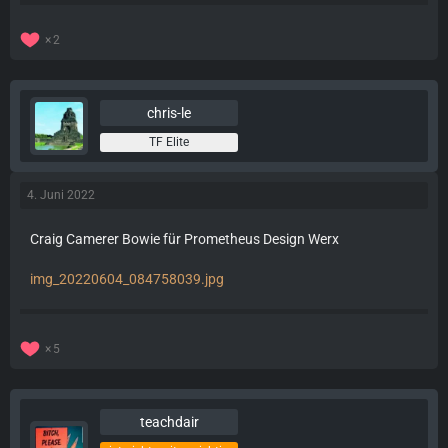
2
chris-le
TF Elite
4. Juni 2022
Craig Camerer Bowie für Prometheus Design Werx
img_20220604_084758039.jpg
5
teachdair