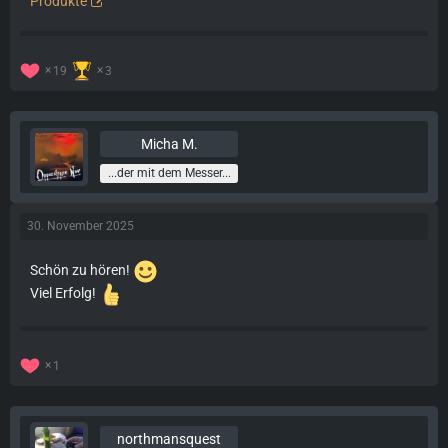
Produkte
19
3
Micha M.
...der mit dem Messer...
30. November 2025
Schön zu hören!
Viel Erfolg!
1
northmansquest