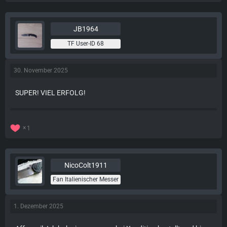
JB1964
TF User-ID 68
30. November 2025
SUPER! VIEL ERFOLG!
1
NicoColt1911
Fan Italienischer Messer
1. Dezember 2025