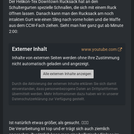
Der Helikon-Tex Downtown Rucksack hat an den
Schultergurten spezielle Schnallen, die sich mit einem Ruck
öffnen lassen. Danach kann man den Rucksack am noch
intakten Gurt wie einen Sling nach vorne holen und die Waffe
aus dem CCW-Fach ziehen. Sieht man hier ganz gut ab Minute
2:00:
Externer Inhalt
www.youtube.com
Inhalte von externen Seiten werden ohne Ihre Zustimmung
nicht automatisch geladen und angezeigt.
Alle externen Inhalte anzeigen
Durch die Aktivierung der externen Inhalte erklären Sie sich damit
einverstanden, dass personenbezogene Daten an Drittplattformen
übermittelt werden. Mehr Informationen dazu haben wir in unserer
Datenschutzerklärung zur Verfügung gestellt.
Ist natürlich etwas größer, als gesucht. 🤷🏻‍♂️
Die Verarbeitung ist top und er trägt sich auch ziemlich