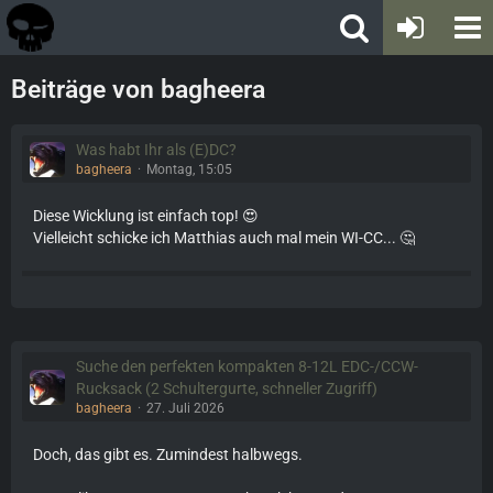
Beiträge von bagheera
Was habt Ihr als (E)DC?
bagheera
Montag, 15:05
Diese Wicklung ist einfach top! 😍
Vielleicht schicke ich Matthias auch mal mein WI-CC... 🤔
Suche den perfekten kompakten 8-12L EDC-/CCW-
Rucksack (2 Schultergurte, schneller Zugriff)
bagheera
27. Juli 2026
Doch, das gibt es. Zumindest halbwegs.