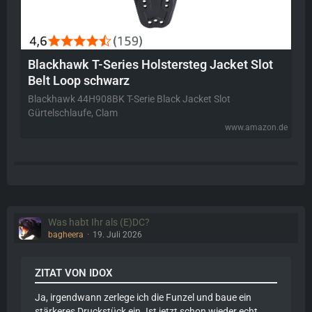
Blackhawk T-Series Holstersteg Jacket Slot
Belt Loop schwarz
Blackhawk 44H908BK T-Serie Black Jacket Slot
Gürtelschlaufe, Clam
www.amazon.de
Was habt Ihr als (E)DC?
bagheera
19. Juli 2026
ZITAT VON IDOX
Ja, irgendwann zerlege ich die Funzel und baue ein
stärkeres Druckstück ein. Ist jetzt schon wieder echt