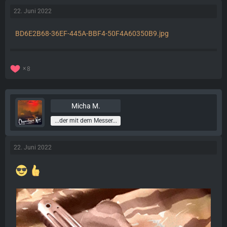
22. Juni 2022
BD6E2B68-36EF-445A-BBF4-50F4A60350B9.jpg
8
Micha M.
...der mit dem Messer...
22. Juni 2022