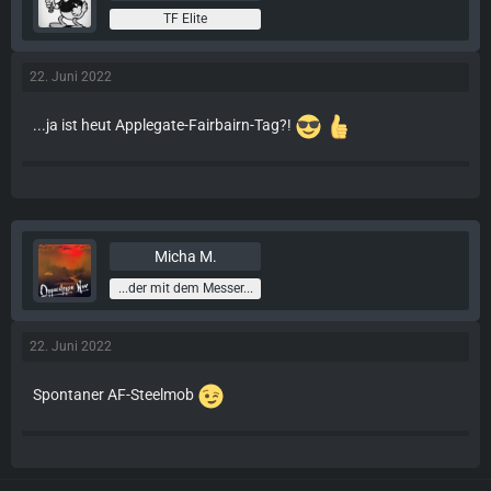
TF Elite
22. Juni 2022
...ja ist heut Applegate-Fairbairn-Tag?!
Micha M.
...der mit dem Messer...
22. Juni 2022
Spontaner AF-Steelmob