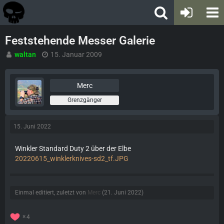
Feststehende Messer Galerie
waltan
15. Januar 2009
Merc
Grenzgänger
15. Juni 2022
Winkler Standard Duty 2 über der Elbe
20220615_winklerknives-sd2_tf.JPG
Einmal editiert, zuletzt von
Merc
(
21. Juni 2022
)
4