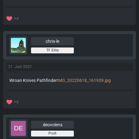
4
chris-le
TF Elite
21. Juni 2022
Wroan Knives Pathfinder
IMG_20220618_161939.jpg
8
deovolens
Profi