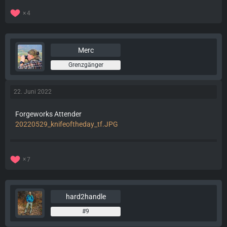
4
Merc
Grenzgänger
22. Juni 2022
Forgeworks Attender
20220529_knifeoftheday_tf.JPG
7
hard2handle
#9