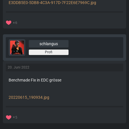
E3DDB5E0-5DB8-4C3A-917D-7F22E6E7969C.jpg
6
schlangus
Profi
20. Juni 2022
Benchmade Fix in EDC grösse
20220615_190934.jpg
5