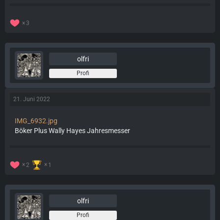
3
olfri
Profi
21. Juni 2022
IMG_6932.jpg
Böker Plus Wally Hayes Jahresmesser
2
1
olfri
Profi