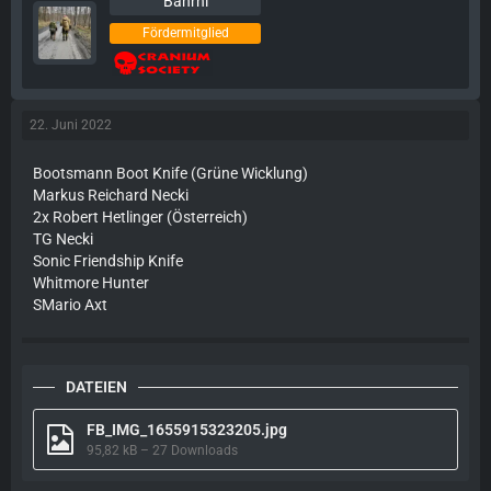
Bahrni
Fördermitglied
22. Juni 2022
Bootsmann Boot Knife (Grüne Wicklung)
Markus Reichard Necki
2x Robert Hetlinger (Österreich)
TG Necki
Sonic Friendship Knife
Whitmore Hunter
SMario Axt
DATEIEN
FB_IMG_1655915323205.jpg
95,82 kB – 27 Downloads