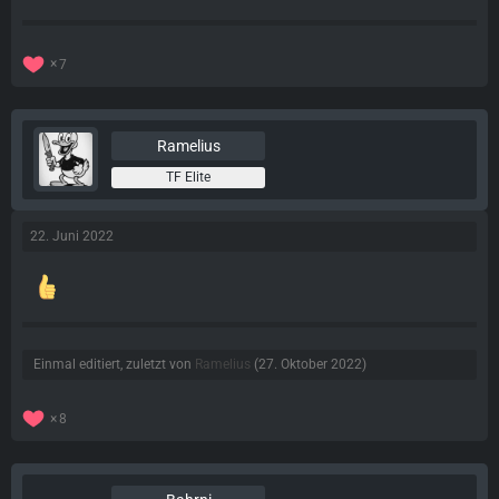
7
Ramelius
TF Elite
22. Juni 2022
Einmal editiert, zuletzt von
Ramelius
(
27. Oktober 2022
)
8