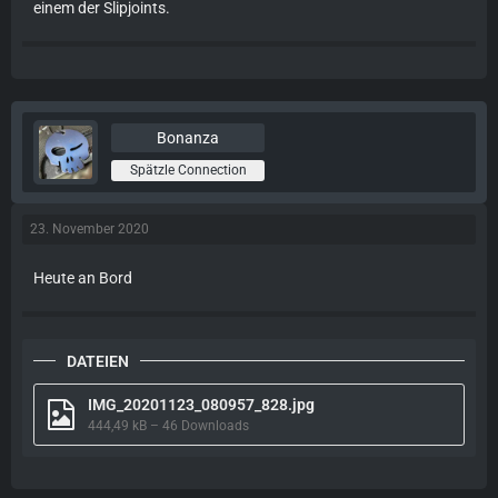
einem der Slipjoints.
Bonanza
Spätzle Connection
23. November 2020
Heute an Bord
DATEIEN
IMG_20201123_080957_828.jpg
444,49 kB – 46 Downloads