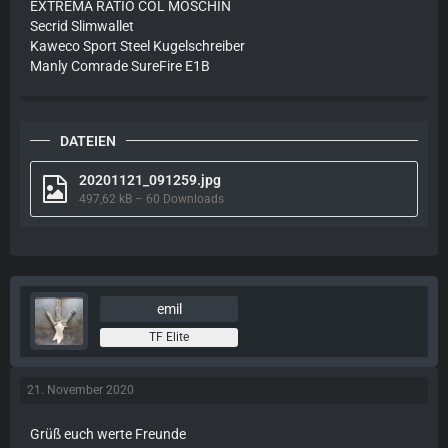
EXTREMA RATIO COL MOSCHIN
Secrid Slimwallet
Kaweco Sport Steel Kugelschreiber
Manly Comrade SureFire E1B
DATEIEN
20201121_091259.jpg
497,62 kB – 60 Downloads
emil
TF Elite
21. November 2020
Grüß euch werte Freunde