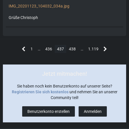
IMG_20201123_104032_034a.jpg
Grüße Christoph
1
…
436
437
438
…
1.119
Jetzt mitmachen!
Sie haben noch kein Benutzerkonto auf unserer Seite?
Registrieren Sie sich kostenlos
und nehmen Sie an unserer
Community teil!
Benutzerkonto erstellen
Anmelden