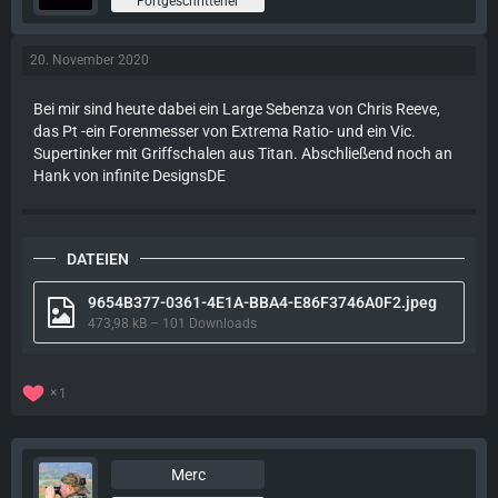
Fortgeschrittener
20. November 2020
Bei mir sind heute dabei ein Large Sebenza von Chris Reeve,
das Pt -ein Forenmesser von Extrema Ratio- und ein Vic.
Supertinker mit Griffschalen aus Titan. Abschließend noch an
Hank von infinite DesignsDE
DATEIEN
9654B377-0361-4E1A-BBA4-E86F3746A0F2.jpeg
473,98 kB – 101 Downloads
1
Merc