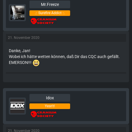
Mr.Freeze
.:: Surefire Addict ::.
21. November 2020
Danke, Jan!
Wobei ich hätte wetten können, daß Dir das CQC auch gefällt.
EMERSON!!!
Idox
Yesn't!
21. November 2020