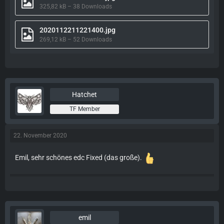
325,82 kB – 38 Downloads
2020112211221400.jpg
269,12 kB – 52 Downloads
Hatchet
TF Member
22. November 2020
Emil, sehr schönes edc Fixed (das große).
emil