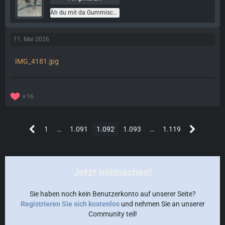
Äh du mit da Gummischuh
11. Mai 2026
IMG_4181.jpg
16
1
…
1.091
1.092
1.093
…
1.119
Jetzt mitmachen!
Sie haben noch kein Benutzerkonto auf unserer Seite?
Registrieren Sie sich kostenlos
und nehmen Sie an unserer
Community teil!