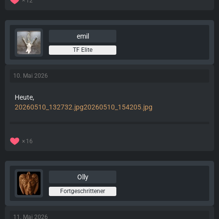
12
emil
TF Elite
10. Mai 2026
Heute,
20260510_132732.jpg
20260510_154205.jpg
16
Olly
Fortgeschrittener
11. Mai 2026