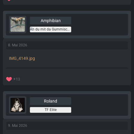
Amphibian
Äh du mit da Gummischuh
8. Mai 2026
IMG_4149.jpg
13
Roland
TF Elite
9. Mai 2026