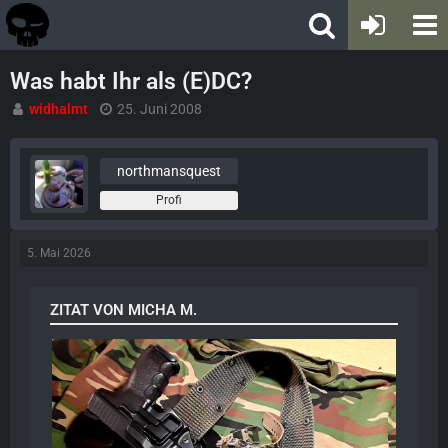
Was habt Ihr als (E)DC?
widhalmt
25. Juni 2008
northmansquest
Profi
5. Mai 2026
ZITAT VON MICHA M.