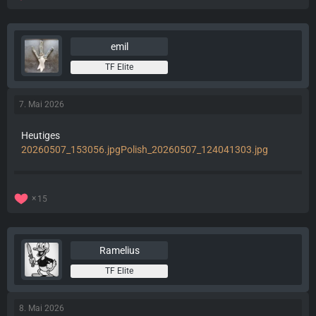
emil
TF Elite
7. Mai 2026
Heutiges
20260507_153056.jpg
Polish_20260507_124041303.jpg
15
Ramelius
TF Elite
8. Mai 2026