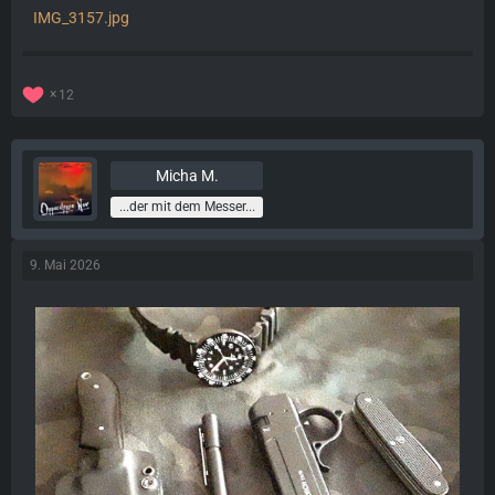
IMG_3157.jpg
12
Micha M.
...der mit dem Messer...
9. Mai 2026