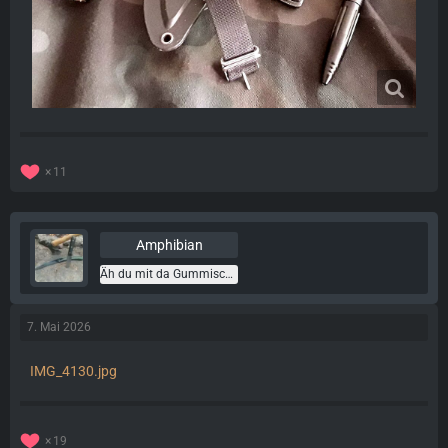
11
Amphibian
Äh du mit da Gummischuh
7. Mai 2026
IMG_4130.jpg
19