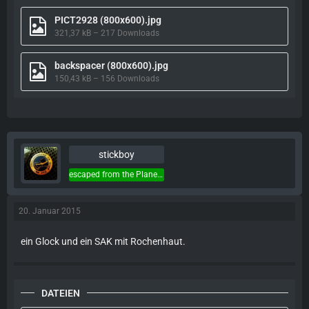
PICT2928 (800x600).jpg
321,37 kB – 217 Downloads
backspacer (800x600).jpg
150,43 kB – 156 Downloads
stickboy
escaped from the Planet of the Apes...
20. Januar 2015
ein Glock und ein SAK mit Rochenhaut.
DATEIEN