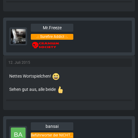
Mr.Freeze
.:: Surefire Addict ::.
12. Juli 2015
Nettes Wortspielchen!
Sehen gut aus, alle beide
bansai
Beführworter der NICHTOXFORTHOCHDEUTSCHEN sprache(Pfälzer)