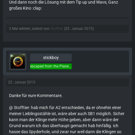
Und dann noch die Lösung mit dem Tip up und Wave, Ganz
großes Kino :clap:
3 Mal editiert, zuletzt von
Stofftier
(
22. Januar 2015
)
stickboy
escaped from the Planet of the Apes...
22. Januar 2015
Danke für eure Kommentare.
@ Stofftier: hab mich für A2 entschieden, da er ohnehin einer
meiner Lieblingsstähle ist, wäre aber auch SB1 möglich. Sicher
kann man der Klinge mehr Höhe geben, aber dann wäre der
Grund warum ich das überhaupt gemacht hab hinfällig. ich
hasse das Spyderhole, und zwar nur weil dann die Klingen so