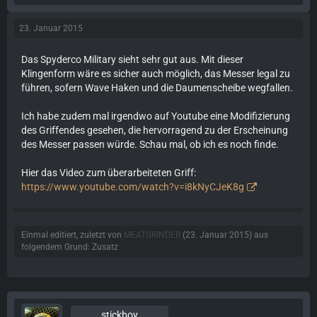
23. Januar 2015
Das Spyderco Military sieht sehr gut aus. Mit dieser
Klingenform wäre es sicher auch möglich, das Messer legal zu
führen, sofern Wave Haken und die Daumenscheibe wegfallen.
Ich habe zudem mal irgendwo auf Youtube eine Modifizierung
des Griffendes gesehen, die hervorragend zu der Erscheinung
des Messer passen würde. Schau mal, ob ich es noch finde.
Hier das Video zum überarbeiteten Griff:
https://www.youtube.com/watch?v=i8kNyCJeK8g
Einmal editiert, zuletzt von
MEATGRINDER
(
23. Januar 2015
) aus
folgendem Grund: Zusatz
stickboy