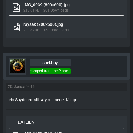
IMG_0939 (800x600).jpg
218,61 kB – 201 Downloads
raysak (800x600).jpg
203,87 kB – 169 Downloads
stickboy
escaped from the Planet of the Apes...
20. Januar 2015
ein Spyderco Military mit neuer Klinge.
DATEIEN