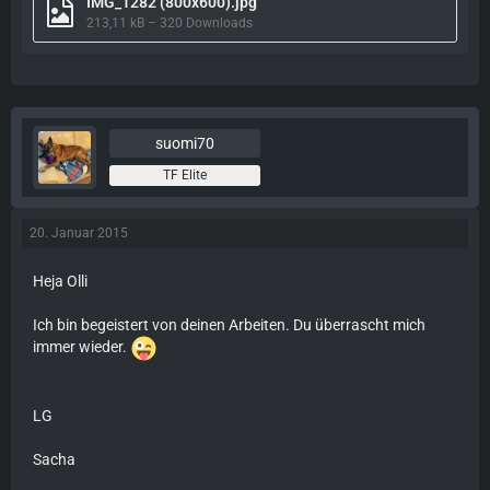
IMG_1282 (800x600).jpg
213,11 kB – 320 Downloads
suomi70
TF Elite
20. Januar 2015
Heja Olli
Ich bin begeistert von deinen Arbeiten. Du überrascht mich
immer wieder.
LG
Sacha