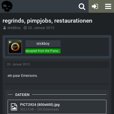
regrinds, pimpjobs, restaurationen
stickboy
20. Januar 2015
stickboy
escaped from the Planet of the Apes...
20. Januar 2015
ein paar Emersons.
DATEIEN
PICT2924 (800x600).jpg
365,15 kB – 245 Downloads