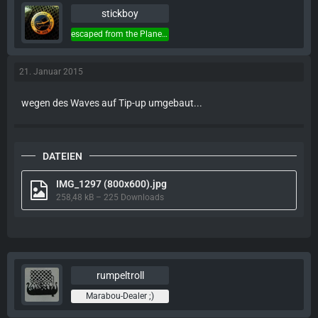
stickboy
escaped from the Planet of the Apes...
21. Januar 2015
wegen des Waves auf Tip-up umgebaut...
DATEIEN
IMG_1297 (800x600).jpg
258,48 kB – 225 Downloads
rumpeltroll
Marabou-Dealer ;)