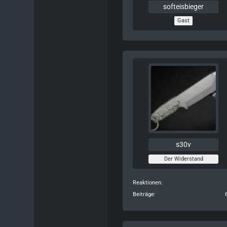
softeisbieger
Gast
s30v
Der Widerstand
Reaktionen
Beiträge