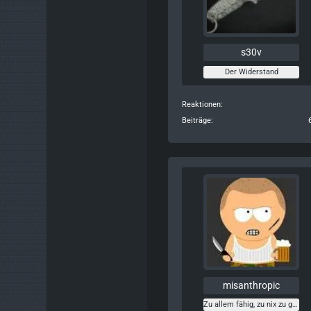
s30v
Der Widerstand
Reaktionen
Beiträge
misanthropic
Zu allem fähig, zu nix zu gebrauchen...