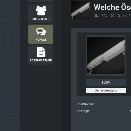
Welche Ös
s30v
10. Juli 
MITGLIEDER
FORUM
FORENPARTNER
s30v
Der Widerstand
Reaktionen
Beiträge