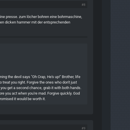
#8
eine presse. zum löcher bohren eine bohrmaschine,
inen dicken hammer mit der entsprechenden
ing the devil says "Oh Crap, He's up!" Brother, life
 treat you right. Forgive the ones who don't just
 you get a second chance, grab it with both hands.
efore you act when you're mad. Forgive quickly. God
romised it would be worth it.
#9