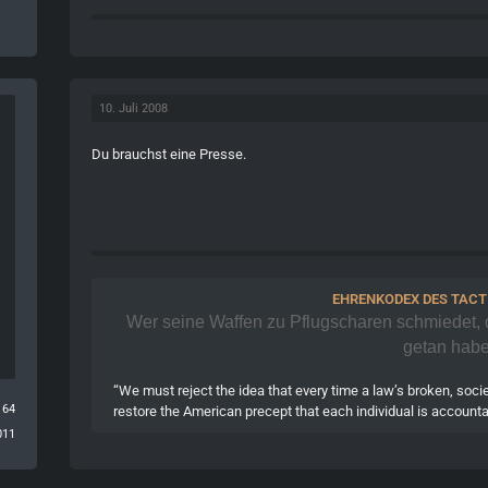
10. Juli 2008
Du brauchst eine Presse.
EHRENKODEX DES TAC
Wer seine Waffen zu Pflugscharen schmiedet, de
getan habe
“We must reject the idea that every time a law’s broken, society
164
restore the American precept that each individual is accounta
011