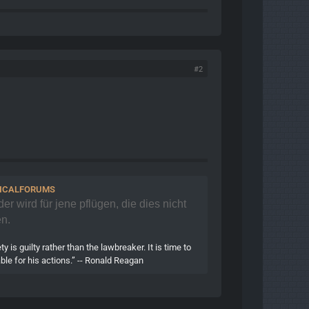
#2
TICALFORUMS
r wird für jene pflügen, die dies nicht
n.
 is guilty rather than the lawbreaker. It is time to
ble for his actions.” -- Ronald Reagan