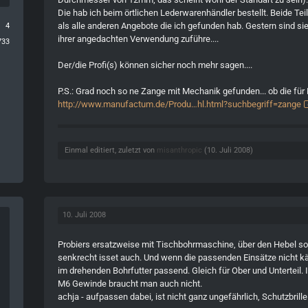
Die hab ich beim örtlichen Lederwarenhändler bestellt. Beide Teile
als alle anderen Angebote die ich gefunden hab. Gestern sind 
4
ihrer angedachten Verwendung zuführe....
733
Der/die Profi(s) können sicher noch mehr sagen....
P.S.: Grad noch so ne Zange mit Mechanik gefunden... ob die für K
http://www.manufactum.de/Produ…hl.html?suchbegriff=zange
Einmal editiert, zuletzt von
misanthropic
(
10. Juli 2008
)
10. Juli 2008
Probiers ersatzweise mit Tischbohrmaschine, über den Hebel s
senkrecht isset auch. Und wenn die passenden Einsätze nicht käu
im drehenden Bohrfutter passend. Gleich für Ober und Unterteil. 
M6 Gewinde braucht man auch nicht.
achja - aufpassen dabei, ist nicht ganz ungefährlich, Schutzbrill