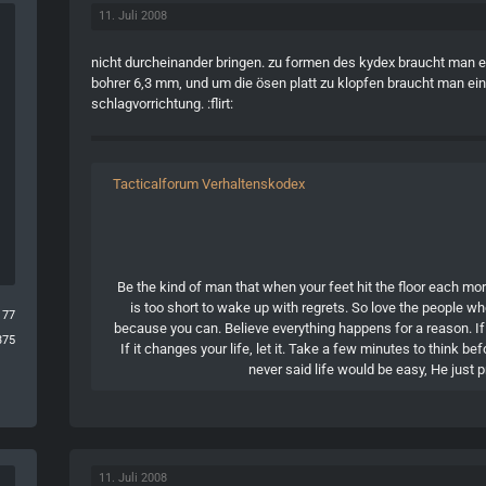
11. Juli 2008
nicht durcheinander bringen. zu formen des kydex braucht man 
bohrer 6,3 mm, und um die ösen platt zu klopfen braucht man e
schlagvorrichtung. :flirt:
Tacticalforum Verhaltenskodex
Be the kind of man that when your feet hit the floor each morn
is too short to wake up with regrets. So love the people who
177
because you can. Believe everything happens for a reason. If
375
If it changes your life, let it. Take a few minutes to think b
never said life would be easy, He just p
11. Juli 2008