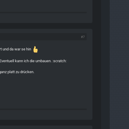
#7
rt und da war se hin
Eventuell kann ich die umbauen. :scratch:
anz platt zu drücken.