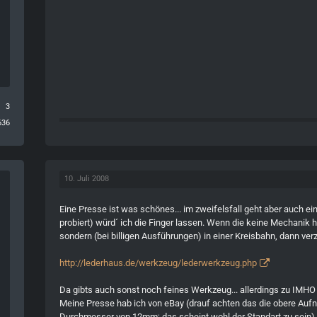
3
636
10. Juli 2008
Eine Presse ist was schönes... im zweifelsfall geht aber auch 
probiert) würd´ ich die Finger lassen. Wenn die keine Mechanik 
sondern (bei billigen Ausführungen) in einer Kreisbahn, dann verz
http://lederhaus.de/werkzeug/lederwerkzeug.php
Da gibts auch sonst noch feines Werkzeug... allerdings zu IMHO 
Meine Presse hab ich von eBay (drauf achten das die obere Auf
Durchmesser von 12mm; das scheint wohl der Standart zu sein).