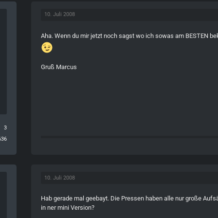
10. Juli 2008
Aha. Wenn du mir jetzt noch sagst wo ich sowas am BESTEN b
Gruß Marcus
3
636
10. Juli 2008
Hab gerade mal geebayt. Die Pressen haben alle nur große Aufsä
in ner mini Version?