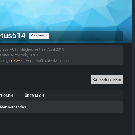
ctus514
Roughneck
aus AUT
Mitglied seit 29. April 2013
tivität:
Mittwoch, 18:01
218
Punkte
1.230
Profil-Aufrufe
1.033
Inhalte suchen
TIONEN
ÜBER MICH
täten vorhanden.