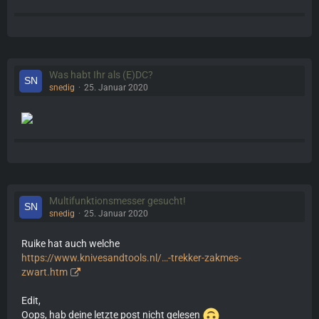
Was habt Ihr als (E)DC?
snedig
25. Januar 2020
Multifunktionsmesser gesucht!
snedig
25. Januar 2020
Ruike hat auch welche
https://www.knivesandtools.nl/…-trekker-zakmes-
zwart.htm
Edit,
Oops, hab deine letzte post nicht gelesen