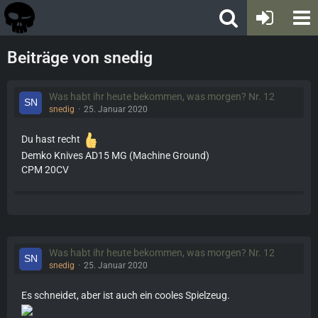
Beiträge von snedig
Was habt ihr heute bekommen, was morgen? Nr. 12
snedig
25. Januar 2020
Du hast recht
Demko Knives AD15 MG (Machine Ground)
CPM 20CV
Was habt ihr heute bekommen, was morgen? Nr. 12
snedig
25. Januar 2020
Es schneidet, aber ist auch ein cooles Spielzeug.