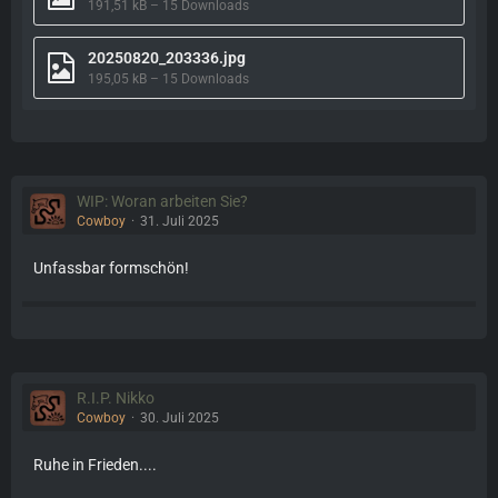
191,51 kB – 15 Downloads
20250820_203336.jpg
195,05 kB – 15 Downloads
WIP: Woran arbeiten Sie?
Cowboy
31. Juli 2025
Unfassbar formschön!
R.I.P. Nikko
Cowboy
30. Juli 2025
Ruhe in Frieden....