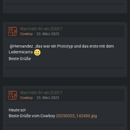
Was habt Ihr als (E)DC?
Cowboy
23. März 2025
Hernandez
,das war ein Prototyp und das erste mit dem
Ledermicarta
Beste Grüße
Was habt Ihr als (E)DC?
Cowboy
23. März 2025
Heute so!
Beste Grüße vom Cowboy
20250323_142400.jpg