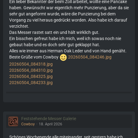
Ein lieber Bekannter der beim Zoll arbeitet, wollte eine Pancake
haben. Gewünscht war eigentlich mehr Punzierung, aber da sie
sehr gut angeformt wurde, wäre die Punzierung bei dem
Vorgang zu viel heraus gedrückt worden. Also habe ich darauf
verzichtet.
Das Messer rastet satt ein und hält wirklich gut.
Ein bisschen gefreut habe ich mich, weil ich sowas noch nie
gebaut habe und es doch sehr gut geklappt hat.
Alles wie immer aus Herman Oak Leder und von Hand genäht.
Beste Grüße vom Cowboy
20260504_084246.jpg
20260504_084318.jpg
20260504_084310.jpg
20260504_084325.jpg
20260504_084233.jpg
Feststehende Messer Galerie
Cowboy
18. April 2026
Schönes Wochenende alle miteinander, seit gestern habe ich