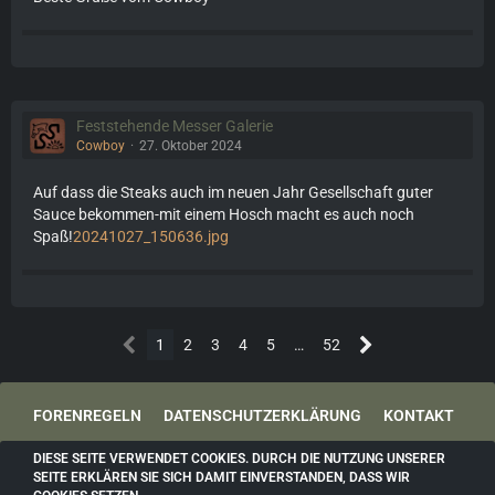
Feststehende Messer Galerie
Cowboy
27. Oktober 2024
Auf dass die Steaks auch im neuen Jahr Gesellschaft guter
Sauce bekommen-mit einem Hosch macht es auch noch
Spaß!
20241027_150636.jpg
1
2
3
4
5
…
52
FORENREGELN
DATENSCHUTZERKLÄRUNG
KONTAKT
IMPRESSUM
DIESE SEITE VERWENDET COOKIES. DURCH DIE NUTZUNG UNSERER
SEITE ERKLÄREN SIE SICH DAMIT EINVERSTANDEN, DASS WIR